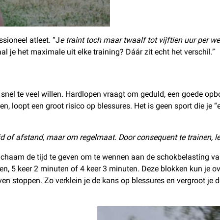
ssioneel atleet. “J
e traint toch maar twaalf tot vijftien uur per w
l je het maximale uit elke training? Dáár zit echt het verschil.”
te snel te veel willen. Hardlopen vraagt om geduld, een goede op
en, loopt een groot risico op blessures. Het is geen sport die je
id of afstand, maar om regelmaat. Door consequent te trainen, l
e lichaam de tijd te geven om te wennen aan de schokbelasting v
, 5 keer 2 minuten of 4 keer 3 minuten. Deze blokken kun je ove
en stoppen. Zo verklein je de kans op blessures en vergroot j