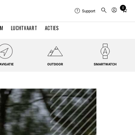
0
Total
Support
items
in
EM
LUCHTVAART
ACTIES
cart:
0
AVIGATIE
OUTDOOR
SMARTWATCH