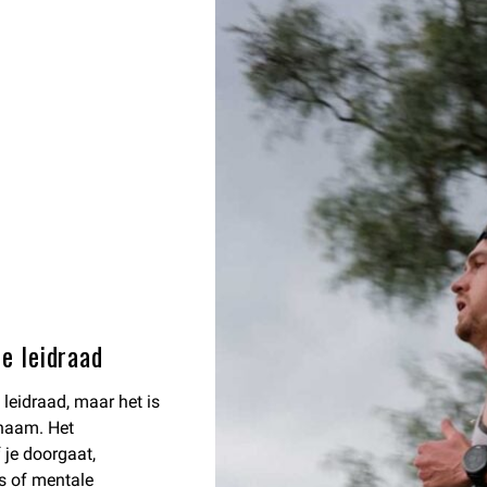
e leidraad
leidraad, maar het is
chaam. Het
 je doorgaat,
s of mentale