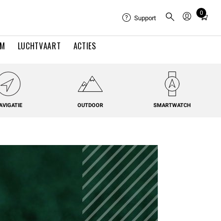
0
Total
Support
items
in
EM
LUCHTVAART
ACTIES
cart:
0
AVIGATIE
OUTDOOR
SMARTWATCH