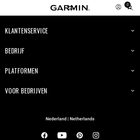
0
Total
items
in
cart:
KLANTENSERVICE
0
BEDRIJF
PLATFORMEN
VOOR BEDRIJVEN
Nederland | Netherlands