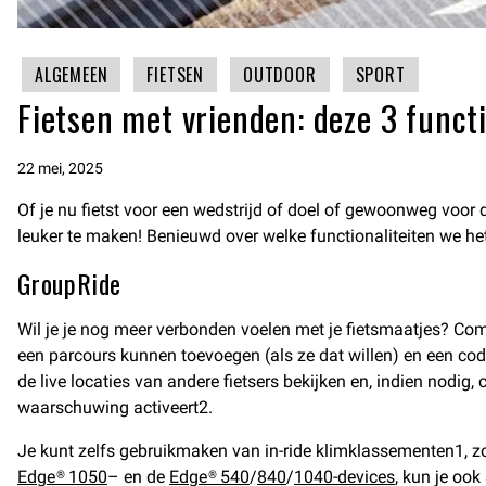
ALGEMEEN
FIETSEN
OUTDOOR
SPORT
Fietsen met vrienden: deze 3 functi
22 mei, 2025
Of je nu fietst voor een wedstrijd of doel of gewoonweg voor 
leuker te maken! Benieuwd over welke functionaliteiten we het
GroupRide
Wil je je nog meer verbonden voelen met je fietsmaatjes? Co
een parcours kunnen toevoegen (als ze dat willen) en een cod
de live locaties van andere fietsers bekijken en, indien nod
waarschuwing activeert2.
Je kunt zelfs gebruikmaken van in-ride klimklassementen1, zo
Edge® 1050
– en de
Edge® 540
/
840
/
1040-devices
, kun je ook