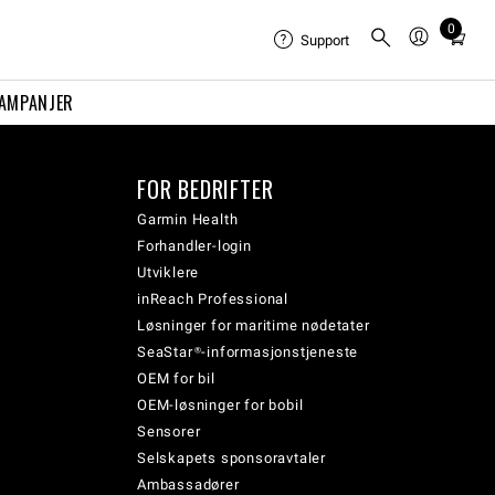
0
Total
Support
items
in
AMPANJER
cart:
0
FOR BEDRIFTER
Garmin Health
Forhandler-login
Utviklere
inReach Professional
Løsninger for maritime nødetater
SeaStar®-informasjonstjeneste
OEM for bil
OEM-løsninger for bobil
Sensorer
Selskapets sponsoravtaler
Ambassadører