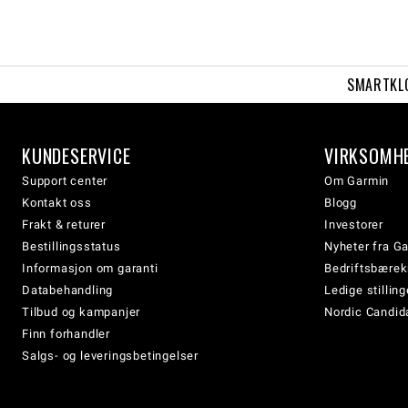
SMARTKL
KUNDESERVICE
VIRKSOMH
Support center
Om Garmin
Kontakt oss
Blogg
Frakt & returer
Investorer
Bestillingsstatus
Nyheter fra G
Informasjon om garanti
Bedriftsbærek
Databehandling
Ledige stilling
Tilbud og kampanjer
Nordic Candida
Finn forhandler
Salgs- og leveringsbetingelser