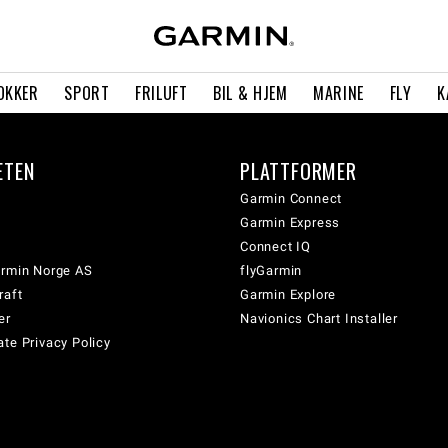
OKKER
SPORT
FRILUFT
BIL & HJEM
MARINE
FLY
K
ETEN
PLATTFORMER
Garmin Connect
Garmin Express
Connect IQ
armin Norge AS
flyGarmin
raft
Garmin Explore
er
Navionics Chart Installer
te Privacy Policy