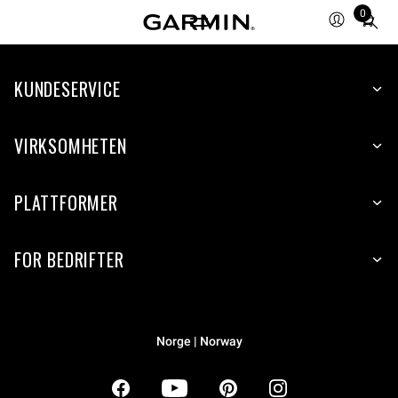
0
Total
items
in
KUNDESERVICE
cart:
0
VIRKSOMHETEN
PLATTFORMER
FOR BEDRIFTER
Norge | Norway