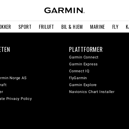
OKKER
SPORT
FRILUFT
BIL & HJEM
MARINE
FLY
K
ETEN
PLATTFORMER
Garmin Connect
Garmin Express
Connect IQ
armin Norge AS
flyGarmin
raft
Garmin Explore
er
Navionics Chart Installer
te Privacy Policy