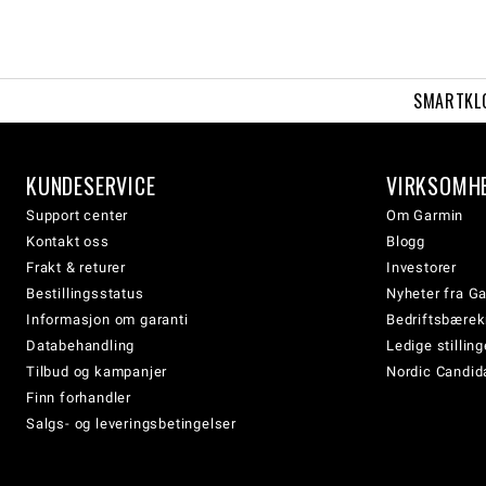
SMARTKL
KUNDESERVICE
VIRKSOMH
Support center
Om Garmin
Kontakt oss
Blogg
Frakt & returer
Investorer
Bestillingsstatus
Nyheter fra G
Informasjon om garanti
Bedriftsbærek
Databehandling
Ledige stilling
Tilbud og kampanjer
Nordic Candida
Finn forhandler
Salgs- og leveringsbetingelser