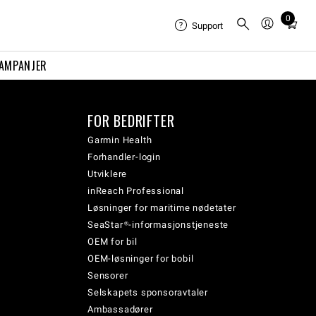
0
Total
Support
items
in
AMPANJER
cart:
0
FOR BEDRIFTER
Garmin Health
Forhandler-login
Utviklere
inReach Professional
Løsninger for maritime nødetater
SeaStar®-informasjonstjeneste
OEM for bil
OEM-løsninger for bobil
Sensorer
Selskapets sponsoravtaler
Ambassadører