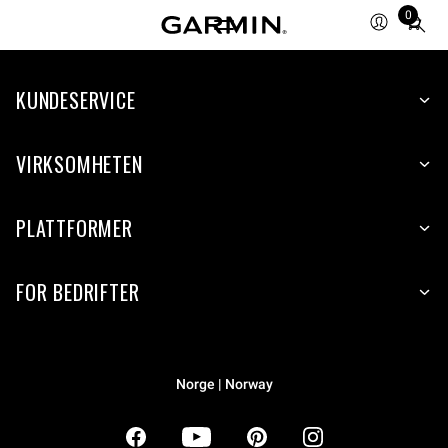
0
Total
items
in
KUNDESERVICE
cart:
0
VIRKSOMHETEN
PLATTFORMER
FOR BEDRIFTER
Norge | Norway