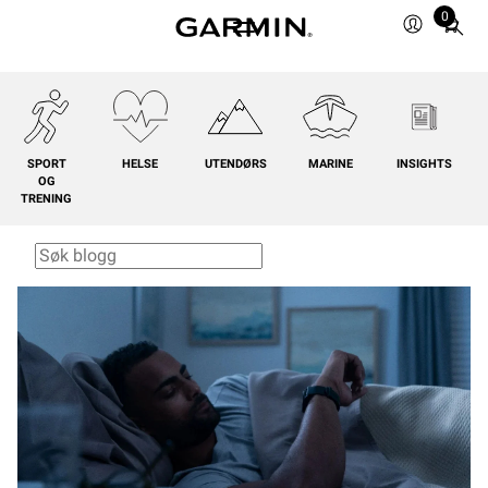
0
Total
items
in
cart:
0
SPORT
HELSE
UTENDØRS
MARINE
INSIGHTS
OG
TRENING