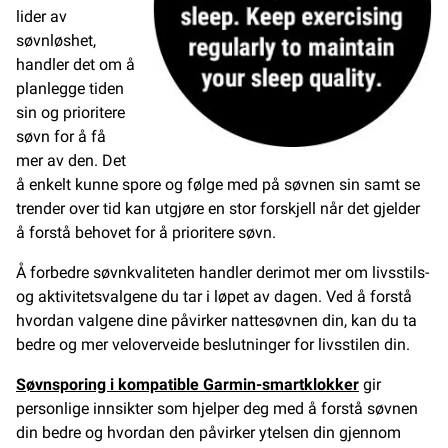
lider av
søvnløshet,
handler det om å
planlegge tiden
sin og prioritere
søvn for å få
mer av den. Det
å enkelt kunne spore og følge med på søvnen sin samt se
trender over tid kan utgjøre en stor forskjell når det gjelder
å forstå behovet for å prioritere søvn.
Å forbedre søvnkvaliteten handler derimot mer om livsstils-
og aktivitetsvalgene du tar i løpet av dagen. Ved å forstå
hvordan valgene dine påvirker nattesøvnen din, kan du ta
bedre og mer veloverveide beslutninger for livsstilen din.
Søvnsporing i kompatible Garmin-smartklokker
gir
personlige innsikter som hjelper deg med å forstå søvnen
din bedre og hvordan den påvirker ytelsen din gjennom