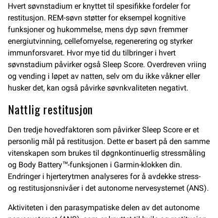
Hvert søvnstadium er knyttet til spesifikke fordeler for
restitusjon. REM-søvn støtter for eksempel kognitive
funksjoner og hukommelse, mens dyp søvn fremmer
energiutvinning, cellefornyelse, regenerering og styrker
immunforsvaret. Hvor mye tid du tilbringer i hvert
søvnstadium påvirker også Sleep Score. Overdreven vriing
og vending i løpet av natten, selv om du ikke våkner eller
husker det, kan også påvirke søvnkvaliteten negativt.
Nattlig restitusjon
Den tredje hovedfaktoren som påvirker Sleep Score er et
personlig mål på restitusjon. Dette er basert på den samme
vitenskapen som brukes til døgnkontinuerlig stressmåling
og Body Battery™-funksjonen i Garmin-klokken din.
Endringer i hjerterytmen analyseres for å avdekke stress-
og restitusjonsnivåer i det autonome nervesystemet (ANS).
Aktiviteten i den parasympatiske delen av det autonome