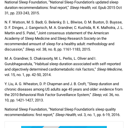
National Sleep Foundation, “National Sleep Foundation’s updated sleep
duration recommendations: final report,”
Sleep Health,
vol. Epub 2015 Oct
31, pp. 233-243, 2015.
N. F. Watson, M. S. Badr, G. Belenky, D. L. Bliwise, O. M. Buxton, D. Buysse,
D. F. Dinges, J. Gangwisch, M. A. Grandner, C. Kushida, R. K. Malhotra, J. L.
Martin and S. Patel, “Joint consensus statement of the American
Academy of Sleep Medicine and Sleep Research Society on the
recommended amount of sleep for a healthy adult: methodology and
discussion,”
Sleep,
vol. 38, no. 8, pp. 1161-1183, 2015.
M. A. Grandner, S. Chakravorty, M. L. Perlis, L. Oliver and I.
Gurubhagavatula, “Habitual sleep duration associated with self-reported
and objectively determined cardiometabolic risk factors,”
Sleep Medicine,
vol. 15, no. 1, pp. 42-50, 2014.
Y. Liu, A. G. Wheaton, D. P. Chapman and J. B. Croft, “Sleep duration and
chronic diseases among US adults age 45 years and older: evidence from
the 2010 Behavioral Risk Factor Surveillance System,”
Sleep,
vol. 36, no.
10, pp. 1421-1427, 2013.
National Sleep Foundation, “National Sleep Foundation’s sleep quality
recommendations: first report,”
Sleep Health,
vol. 3, no. 1, pp. 6-19, 2016.