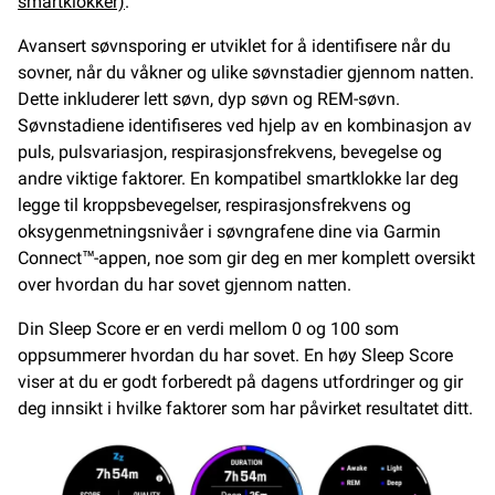
smartklokker)
.
Avansert søvnsporing er utviklet for å identifisere når du
sovner, når du våkner og ulike søvnstadier gjennom natten.
Dette inkluderer lett søvn, dyp søvn og REM-søvn.
Søvnstadiene identifiseres ved hjelp av en kombinasjon av
puls, pulsvariasjon, respirasjonsfrekvens, bevegelse og
andre viktige faktorer. En kompatibel smartklokke lar deg
legge til kroppsbevegelser, respirasjonsfrekvens og
oksygenmetningsnivåer i søvngrafene dine via Garmin
Connect™-appen, noe som gir deg en mer komplett oversikt
over hvordan du har sovet gjennom natten.
Din Sleep Score er en verdi mellom 0 og 100 som
oppsummerer hvordan du har sovet. En høy Sleep Score
viser at du er godt forberedt på dagens utfordringer og gir
deg innsikt i hvilke faktorer som har påvirket resultatet ditt.