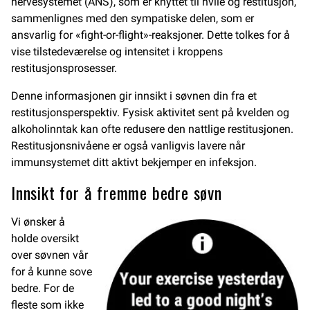
nervesystemet (ANS), som er knyttet til hvile og restitusjon,
sammenlignes med den sympatiske delen, som er
ansvarlig for «fight-or-flight»-reaksjoner. Dette tolkes for å
vise tilstedeværelse og intensitet i kroppens
restitusjonsprosesser.
Denne informasjonen gir innsikt i søvnen din fra et
restitusjonsperspektiv. Fysisk aktivitet sent på kvelden og
alkoholinntak kan ofte redusere den nattlige restitusjonen.
Restitusjonsnivåene er også vanligvis lavere når
immunsystemet ditt aktivt bekjemper en infeksjon.
Innsikt for å fremme bedre søvn
Vi ønsker å
holde oversikt
over søvnen vår
for å kunne sove
bedre. For de
fleste som ikke