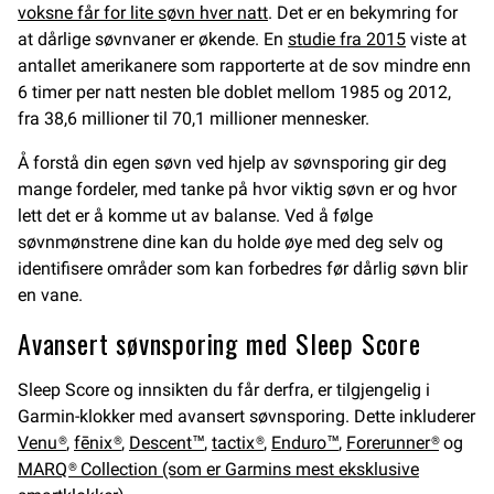
voksne får for lite søvn hver natt
. Det er en bekymring for
at dårlige søvnvaner er økende. En
studie fra 2015
viste at
antallet amerikanere som rapporterte at de sov mindre enn
6 timer per natt nesten ble doblet mellom 1985 og 2012,
fra 38,6 millioner til 70,1 millioner mennesker.
Å forstå din egen søvn ved hjelp av søvnsporing gir deg
mange fordeler, med tanke på hvor viktig søvn er og hvor
lett det er å komme ut av balanse. Ved å følge
søvnmønstrene dine kan du holde øye med deg selv og
identifisere områder som kan forbedres før dårlig søvn blir
en vane.
Avansert søvnsporing med Sleep Score
Sleep Score og innsikten du får derfra, er tilgjengelig i
Garmin-klokker med avansert søvnsporing. Dette inkluderer
Venu®
,
fēnix®
,
Descent™
,
tactix®
,
Enduro™
,
Forerunner®
og
MARQ® Collection (som er Garmins mest eksklusive