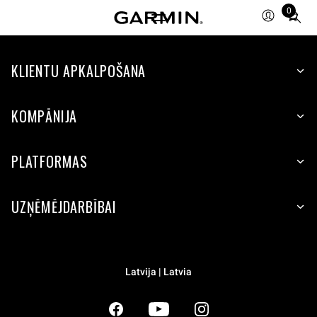
0
Total
items
in
KLIENTU APKALPOŠANA
cart:
0
KOMPĀNIJA
PLATFORMAS
UZŅĒMĒJDARBĪBAI
Latvija | Latvia