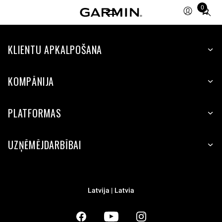
0
Total
items
in
KLIENTU APKALPOŠANA
cart:
0
KOMPĀNIJA
PLATFORMAS
UZŅĒMĒJDARBĪBAI
Latvija | Latvia