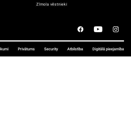
Zīmola vēstnieki
ikumi
Privātums
Security
Atbilstība
Digitālā pieejamība