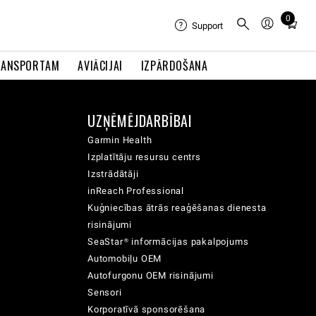
0
Total
Support
items
in
RANSPORTAM
AVIĀCIJAI
IZPĀRDOŠANA
cart:
0
UZŅĒMĒJDARBĪBAI
Garmin Health
Izplatītāju resursu centrs
Izstrādātāji
inReach Professional
Kuģniecības ātrās reaģēšanas dienesta
risinājumi
SeaStar® informācijas pakalpojums
Automobiļu OEM
Autofurgonu OEM risinājumi
Sensori
Korporatīvā sponsorēšana