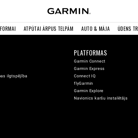
 FORMAI
ATPŪTAI ĀRPUS TELPĀM
AUTO & MĀJA
ŪDENS T
A
PLATFORMAS
Garmin Connect
Garmin Express
as ilgtspējība
Connect IQ
flyGarmin
Garmin Explore
Navionics karšu instalētājs