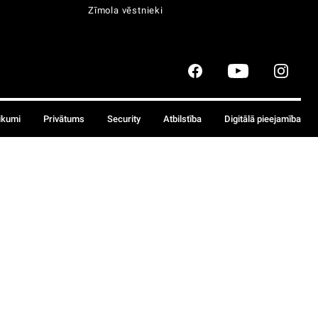
Zīmola vēstnieki
ikumi
Privātums
Security
Atbilstība
Digitālā pieejamība