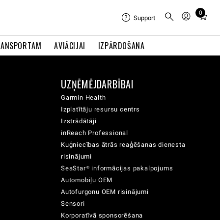
0
Total
Support
items
in
RANSPORTAM
AVIĀCIJAI
IZPĀRDOŠANA
cart:
0
UZŅĒMĒJDARBĪBAI
Garmin Health
Izplatītāju resursu centrs
Izstrādātāji
inReach Professional
Kuģniecības ātrās reaģēšanas dienesta
risinājumi
SeaStar® informācijas pakalpojums
Automobiļu OEM
Autofurgonu OEM risinājumi
Sensori
Korporatīvā sponsorēšana