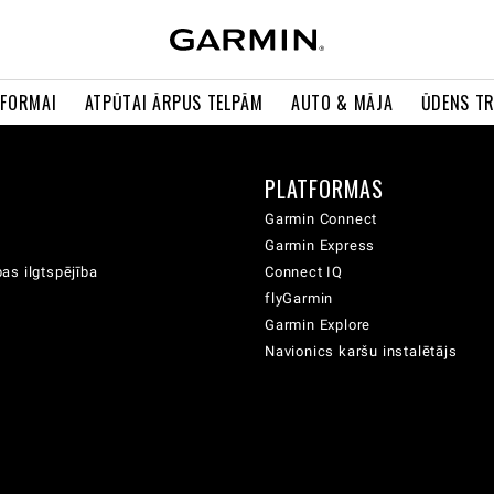
 FORMAI
ATPŪTAI ĀRPUS TELPĀM
AUTO & MĀJA
ŪDENS T
A
PLATFORMAS
Garmin Connect
Garmin Express
as ilgtspējība
Connect IQ
flyGarmin
Garmin Explore
Navionics karšu instalētājs