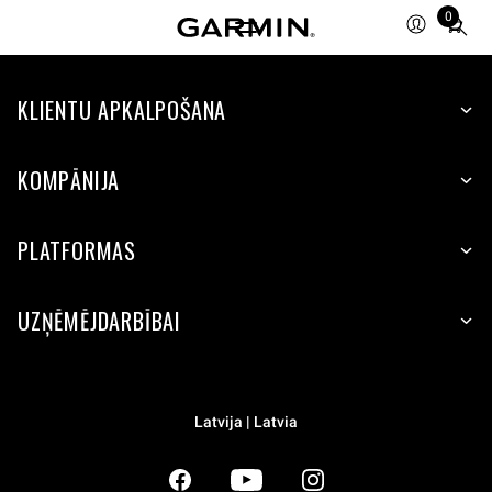
0
Total
items
in
KLIENTU APKALPOŠANA
cart:
0
KOMPĀNIJA
PLATFORMAS
UZŅĒMĒJDARBĪBAI
Latvija | Latvia