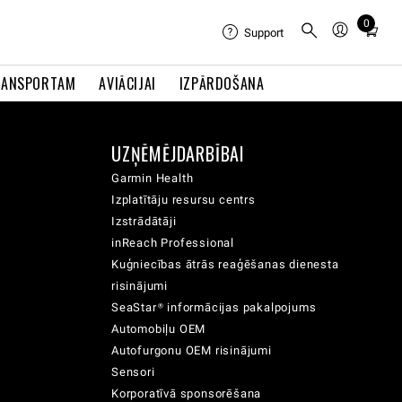
0
Total
Support
items
in
RANSPORTAM
AVIĀCIJAI
IZPĀRDOŠANA
cart:
0
UZŅĒMĒJDARBĪBAI
Garmin Health
Izplatītāju resursu centrs
Izstrādātāji
inReach Professional
Kuģniecības ātrās reaģēšanas dienesta
risinājumi
SeaStar® informācijas pakalpojums
Automobiļu OEM
Autofurgonu OEM risinājumi
Sensori
Korporatīvā sponsorēšana