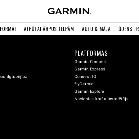
 FORMAI
ATPŪTAI ĀRPUS TELPĀM
AUTO & MĀJA
ŪDENS T
A
PLATFORMAS
Garmin Connect
Garmin Express
as ilgtspējība
Connect IQ
flyGarmin
Garmin Explore
Navionics karšu instalētājs