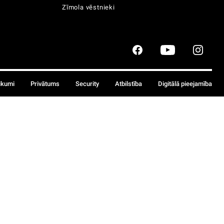
Zīmola vēstnieki
ikumi
Privātums
Security
Atbilstība
Digitālā pieejamība