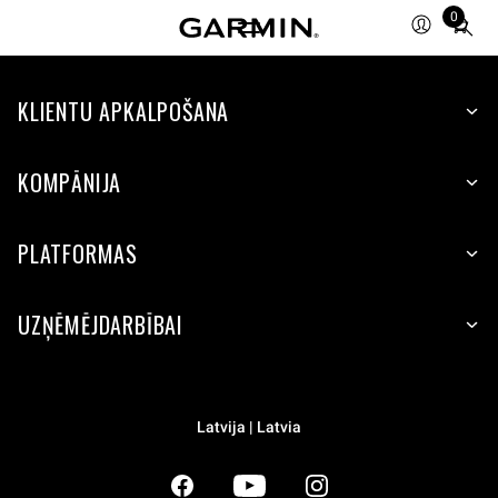
0
Total
items
in
KLIENTU APKALPOŠANA
cart:
0
KOMPĀNIJA
PLATFORMAS
UZŅĒMĒJDARBĪBAI
Latvija | Latvia