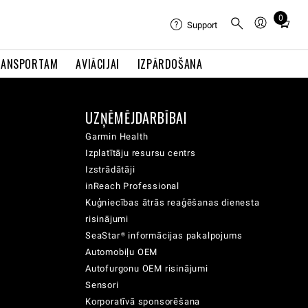
0
Total
Support
items
in
RANSPORTAM
AVIĀCIJAI
IZPĀRDOŠANA
cart:
0
UZŅĒMĒJDARBĪBAI
Garmin Health
Izplatītāju resursu centrs
Izstrādātāji
inReach Professional
Kuģniecības ātrās reaģēšanas dienesta
risinājumi
SeaStar® informācijas pakalpojums
Automobiļu OEM
Autofurgonu OEM risinājumi
Sensori
Korporatīvā sponsorēšana