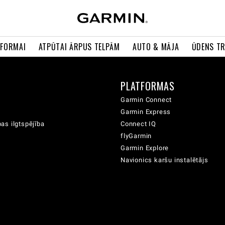
 FORMAI
ATPŪTAI ĀRPUS TELPĀM
AUTO & MĀJA
ŪDENS T
A
PLATFORMAS
Garmin Connect
Garmin Express
as ilgtspējība
Connect IQ
flyGarmin
Garmin Explore
Navionics karšu instalētājs