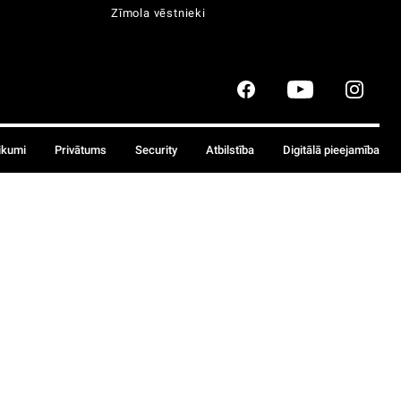
Zīmola vēstnieki
ikumi
Privātums
Security
Atbilstība
Digitālā pieejamība