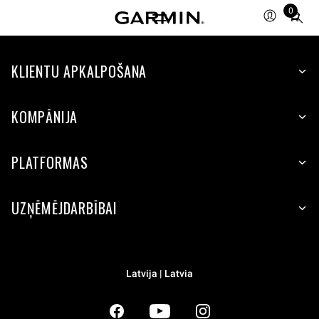
0
Total
items
in
KLIENTU APKALPOŠANA
cart:
0
KOMPĀNIJA
PLATFORMAS
UZŅĒMĒJDARBĪBAI
Latvija | Latvia