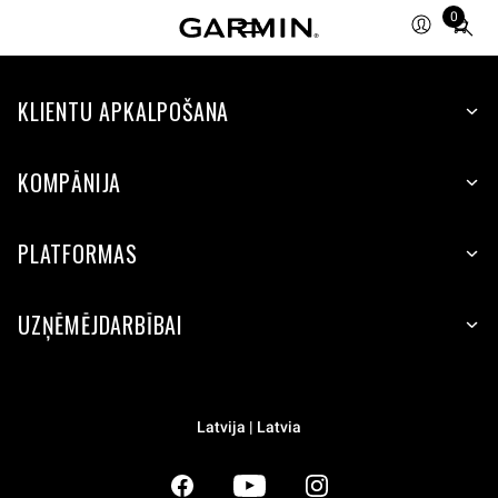
0
Total
items
in
KLIENTU APKALPOŠANA
cart:
0
KOMPĀNIJA
PLATFORMAS
UZŅĒMĒJDARBĪBAI
Latvija | Latvia