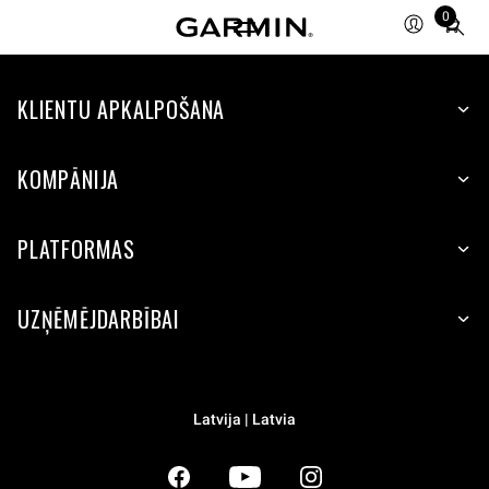
0
Total
items
in
KLIENTU APKALPOŠANA
cart:
0
KOMPĀNIJA
PLATFORMAS
UZŅĒMĒJDARBĪBAI
Latvija | Latvia