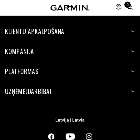
0
Total
items
in
KLIENTU APKALPOŠANA
cart:
0
KOMPĀNIJA
PLATFORMAS
UZŅĒMĒJDARBĪBAI
Latvija | Latvia