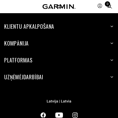
0
Total
items
in
KLIENTU APKALPOŠANA
cart:
0
KOMPĀNIJA
PLATFORMAS
UZŅĒMĒJDARBĪBAI
Latvija | Latvia