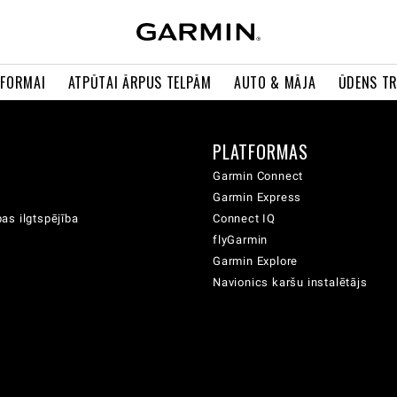
 FORMAI
ATPŪTAI ĀRPUS TELPĀM
AUTO & MĀJA
ŪDENS T
A
PLATFORMAS
Garmin Connect
Garmin Express
as ilgtspējība
Connect IQ
flyGarmin
Garmin Explore
Navionics karšu instalētājs