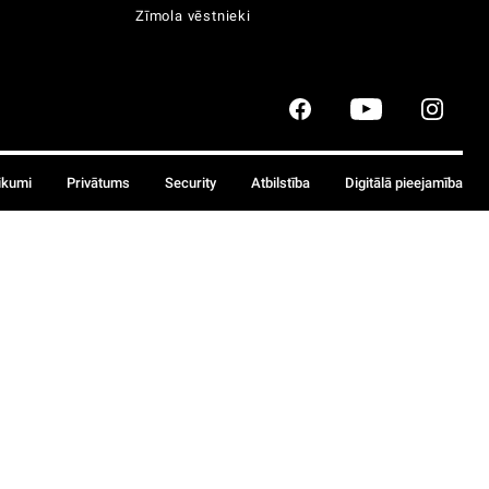
Zīmola vēstnieki
ikumi
Privātums
Security
Atbilstība
Digitālā pieejamība