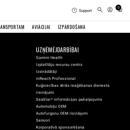
0
Total
Support
items
in
RANSPORTAM
AVIĀCIJAI
IZPĀRDOŠANA
cart:
0
UZŅĒMĒJDARBĪBAI
Garmin Health
Izplatītāju resursu centrs
Izstrādātāji
inReach Professional
Kuģniecības ātrās reaģēšanas dienesta
risinājumi
SeaStar® informācijas pakalpojums
Automobiļu OEM
Autofurgonu OEM risinājumi
Sensori
Korporatīvā sponsorēšana