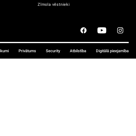
Zīmola vēstnieki
ikumi
Privātums
Security
Atbilstība
Digitālā pieejamība