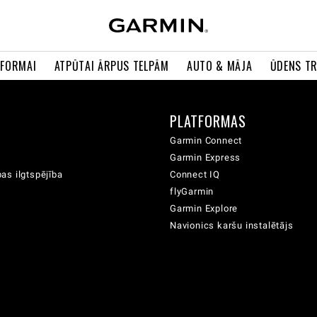
 FORMAI
ATPŪTAI ĀRPUS TELPĀM
AUTO & MĀJA
ŪDENS T
A
PLATFORMAS
Garmin Connect
Garmin Express
as ilgtspējība
Connect IQ
flyGarmin
Garmin Explore
Navionics karšu instalētājs