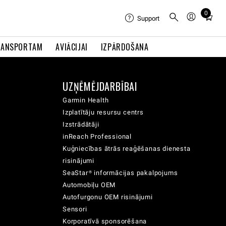
0
Total
Support
items
in
RANSPORTAM
AVIĀCIJAI
IZPĀRDOŠANA
cart:
0
UZŅĒMĒJDARBĪBAI
Garmin Health
Izplatītāju resursu centrs
Izstrādātāji
inReach Professional
Kuģniecības ātrās reaģēšanas dienesta
risinājumi
SeaStar® informācijas pakalpojums
Automobiļu OEM
Autofurgonu OEM risinājumi
Sensori
Korporatīvā sponsorēšana