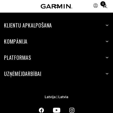
0
Total
items
in
KLIENTU APKALPOŠANA
cart:
0
KOMPĀNIJA
PLATFORMAS
UZŅĒMĒJDARBĪBAI
Latvija | Latvia