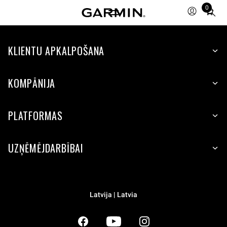
0
Total
items
in
KLIENTU APKALPOŠANA
cart:
0
KOMPĀNIJA
PLATFORMAS
UZŅĒMĒJDARBĪBAI
Latvija | Latvia