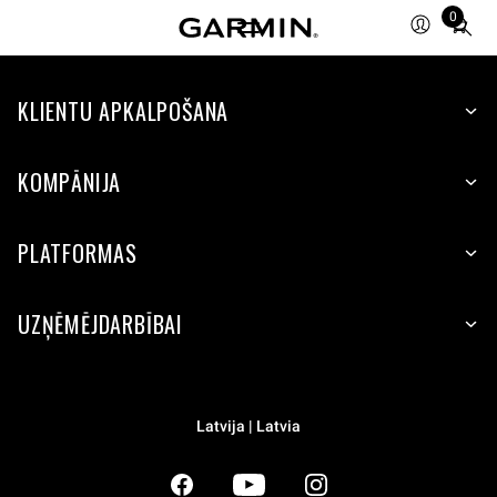
0
Total
items
in
KLIENTU APKALPOŠANA
cart:
0
KOMPĀNIJA
PLATFORMAS
UZŅĒMĒJDARBĪBAI
Latvija | Latvia