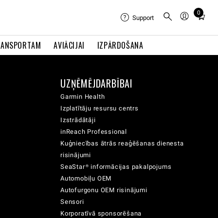
0
Total
Support
items
in
RANSPORTAM
AVIĀCIJAI
IZPĀRDOŠANA
cart:
0
UZŅĒMĒJDARBĪBAI
Garmin Health
Izplatītāju resursu centrs
Izstrādātāji
inReach Professional
Kuģniecības ātrās reaģēšanas dienesta
risinājumi
SeaStar® informācijas pakalpojums
Automobiļu OEM
Autofurgonu OEM risinājumi
Sensori
Korporatīvā sponsorēšana