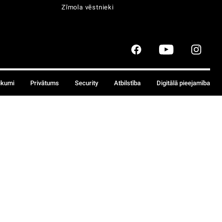
Zīmola vēstnieki
ikumi
Privātums
Security
Atbilstība
Digitālā pieejamība