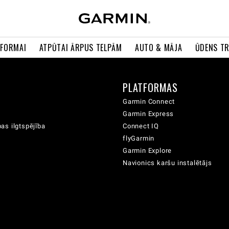
 FORMAI
ATPŪTAI ĀRPUS TELPĀM
AUTO & MĀJA
ŪDENS T
A
PLATFORMAS
Garmin Connect
Garmin Express
as ilgtspējība
Connect IQ
flyGarmin
Garmin Explore
Navionics karšu instalētājs