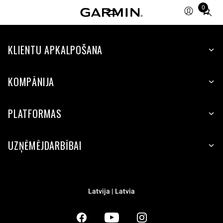
0
Total
items
in
KLIENTU APKALPOŠANA
cart:
0
KOMPĀNIJA
PLATFORMAS
UZŅĒMĒJDARBĪBAI
Latvija | Latvia