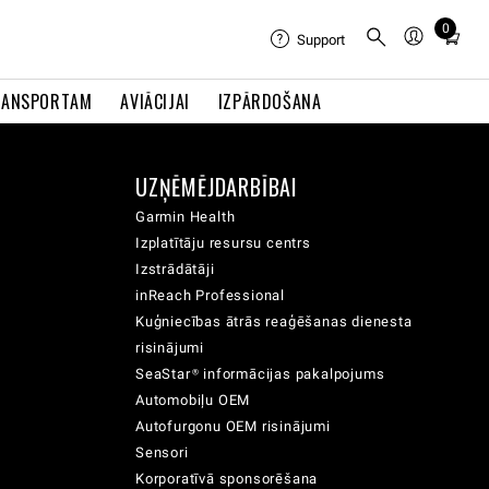
0
Total
Support
items
in
RANSPORTAM
AVIĀCIJAI
IZPĀRDOŠANA
cart:
0
UZŅĒMĒJDARBĪBAI
Garmin Health
Izplatītāju resursu centrs
Izstrādātāji
inReach Professional
Kuģniecības ātrās reaģēšanas dienesta
risinājumi
SeaStar® informācijas pakalpojums
Automobiļu OEM
Autofurgonu OEM risinājumi
Sensori
Korporatīvā sponsorēšana