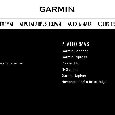
 FORMAI
ATPŪTAI ĀRPUS TELPĀM
AUTO & MĀJA
ŪDENS T
A
PLATFORMAS
Garmin Connect
Garmin Express
as ilgtspējība
Connect IQ
flyGarmin
Garmin Explore
Navionics karšu instalētājs