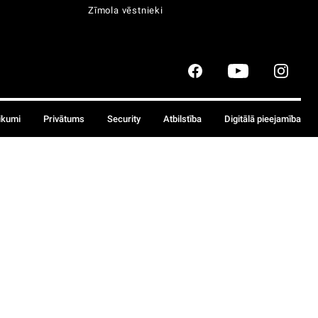
Zīmola vēstnieki
ikumi
Privātums
Security
Atbilstība
Digitālā pieejamība