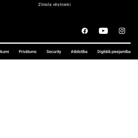
Zīmola vēstnieki
ikumi
Privātums
Security
Atbilstība
Digitālā pieejamība