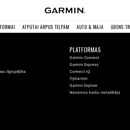
 FORMAI
ATPŪTAI ĀRPUS TELPĀM
AUTO & MĀJA
ŪDENS T
A
PLATFORMAS
Garmin Connect
Garmin Express
as ilgtspējība
Connect IQ
flyGarmin
Garmin Explore
Navionics karšu instalētājs