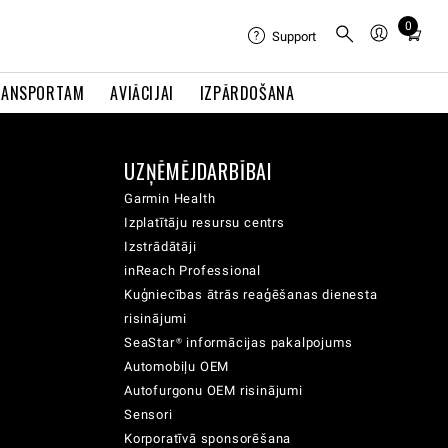
0
Total
Support
items
in
RANSPORTAM
AVIĀCIJAI
IZPĀRDOŠANA
cart:
0
UZŅĒMĒJDARBĪBAI
Garmin Health
Izplatītāju resursu centrs
Izstrādātāji
inReach Professional
Kuģniecības ātrās reaģēšanas dienesta
risinājumi
SeaStar® informācijas pakalpojums
Automobiļu OEM
Autofurgonu OEM risinājumi
Sensori
Korporatīvā sponsorēšana