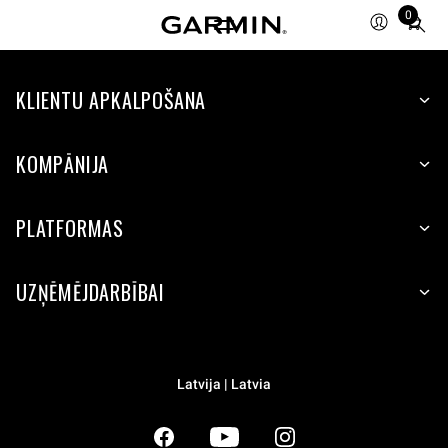
0
Total
items
in
KLIENTU APKALPOŠANA
cart:
0
KOMPĀNIJA
PLATFORMAS
UZŅĒMĒJDARBĪBAI
Latvija | Latvia