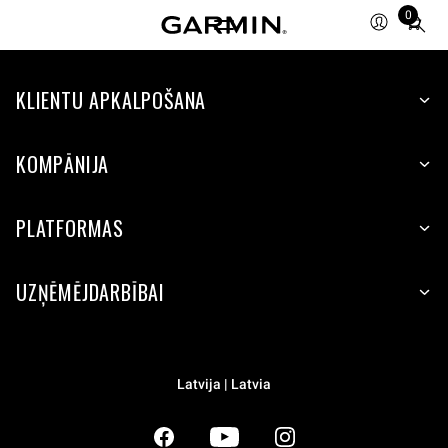
0
Total
items
in
KLIENTU APKALPOŠANA
cart:
0
KOMPĀNIJA
PLATFORMAS
UZŅĒMĒJDARBĪBAI
Latvija | Latvia