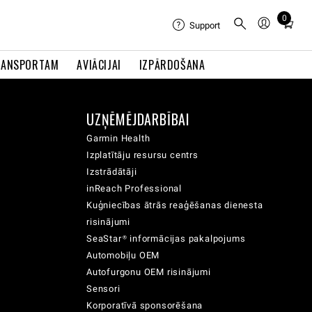
0
Total
Support
items
in
RANSPORTAM
AVIĀCIJAI
IZPĀRDOŠANA
cart:
0
UZŅĒMĒJDARBĪBAI
Garmin Health
Izplatītāju resursu centrs
Izstrādātāji
inReach Professional
Kuģniecības ātrās reaģēšanas dienesta
risinājumi
SeaStar® informācijas pakalpojums
Automobiļu OEM
Autofurgonu OEM risinājumi
Sensori
Korporatīvā sponsorēšana