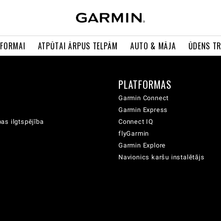
 FORMAI
ATPŪTAI ĀRPUS TELPĀM
AUTO & MĀJA
ŪDENS T
A
PLATFORMAS
Garmin Connect
Garmin Express
as ilgtspējība
Connect IQ
flyGarmin
Garmin Explore
Navionics karšu instalētājs