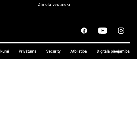
Zīmola vēstnieki
ikumi
Privātums
Security
Atbilstība
Digitālā pieejamība