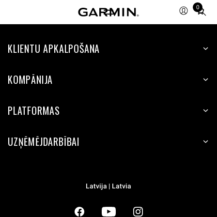
0
Total
items
in
KLIENTU APKALPOŠANA
cart:
0
KOMPĀNIJA
PLATFORMAS
UZŅĒMĒJDARBĪBAI
Latvija | Latvia