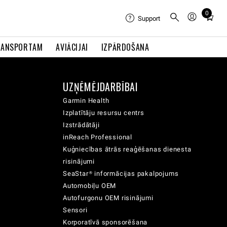
0
Total
Support
items
in
RANSPORTAM
AVIĀCIJAI
IZPĀRDOŠANA
cart:
0
UZŅĒMĒJDARBĪBAI
Garmin Health
Izplatītāju resursu centrs
Izstrādātāji
inReach Professional
Kuģniecības ātrās reaģēšanas dienesta
risinājumi
SeaStar® informācijas pakalpojums
Automobiļu OEM
Autofurgonu OEM risinājumi
Sensori
Korporatīvā sponsorēšana