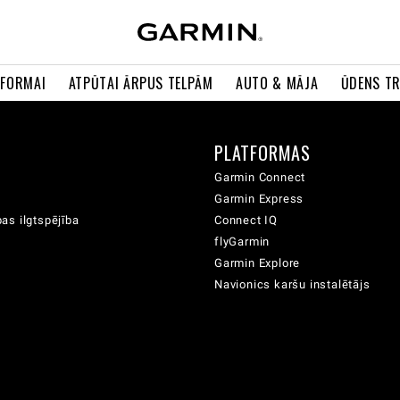
 FORMAI
ATPŪTAI ĀRPUS TELPĀM
AUTO & MĀJA
ŪDENS T
A
PLATFORMAS
Garmin Connect
Garmin Express
as ilgtspējība
Connect IQ
flyGarmin
Garmin Explore
Navionics karšu instalētājs