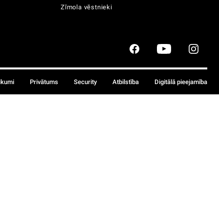
Zīmola vēstnieki
ikumi
Privātums
Security
Atbilstība
Digitālā pieejamība