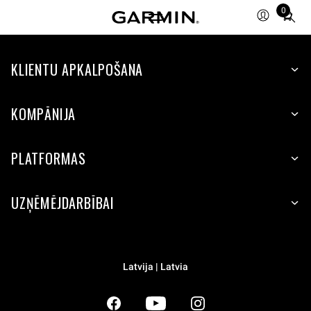
0
Total
items
in
KLIENTU APKALPOŠANA
cart:
0
KOMPĀNIJA
PLATFORMAS
UZŅĒMĒJDARBĪBAI
Latvija | Latvia