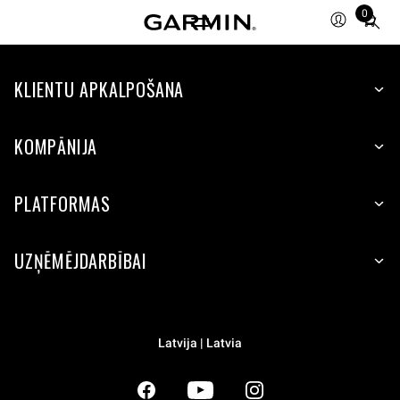
0
Total
items
in
KLIENTU APKALPOŠANA
cart:
0
KOMPĀNIJA
PLATFORMAS
UZŅĒMĒJDARBĪBAI
Latvija | Latvia