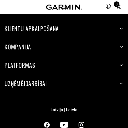
0
Total
items
in
KLIENTU APKALPOŠANA
cart:
0
KOMPĀNIJA
PLATFORMAS
UZŅĒMĒJDARBĪBAI
Latvija | Latvia