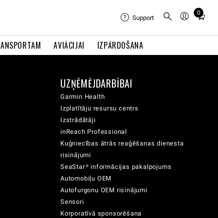
0
Total
Support
items
in
RANSPORTAM
AVIĀCIJAI
IZPĀRDOŠANA
cart:
0
UZŅĒMĒJDARBĪBAI
Garmin Health
Izplatītāju resursu centrs
Izstrādātāji
inReach Professional
Kuģniecības ātrās reaģēšanas dienesta
risinājumi
SeaStar® informācijas pakalpojums
Automobiļu OEM
Autofurgonu OEM risinājumi
Sensori
Korporatīvā sponsorēšana