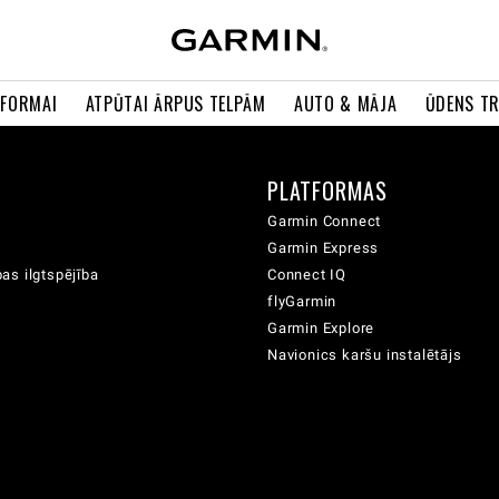
 FORMAI
ATPŪTAI ĀRPUS TELPĀM
AUTO & MĀJA
ŪDENS T
A
PLATFORMAS
Garmin Connect
Garmin Express
as ilgtspējība
Connect IQ
flyGarmin
Garmin Explore
Navionics karšu instalētājs