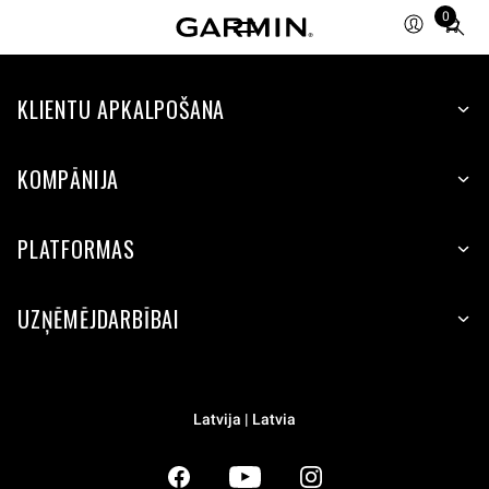
0
Total
items
in
KLIENTU APKALPOŠANA
cart:
0
KOMPĀNIJA
PLATFORMAS
UZŅĒMĒJDARBĪBAI
Latvija | Latvia