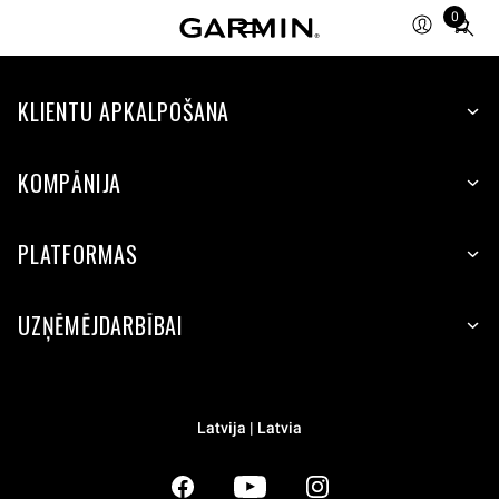
0
Total
items
in
KLIENTU APKALPOŠANA
cart:
0
KOMPĀNIJA
PLATFORMAS
UZŅĒMĒJDARBĪBAI
Latvija | Latvia