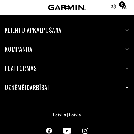
0
Total
items
in
KLIENTU APKALPOŠANA
cart:
0
KOMPĀNIJA
PLATFORMAS
UZŅĒMĒJDARBĪBAI
Latvija | Latvia