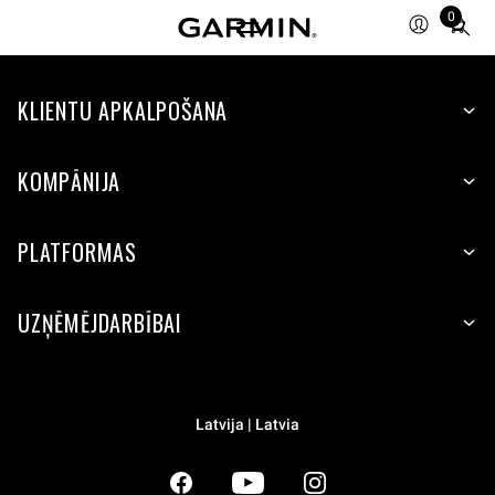
0
Total
items
in
KLIENTU APKALPOŠANA
cart:
0
KOMPĀNIJA
PLATFORMAS
UZŅĒMĒJDARBĪBAI
Latvija | Latvia