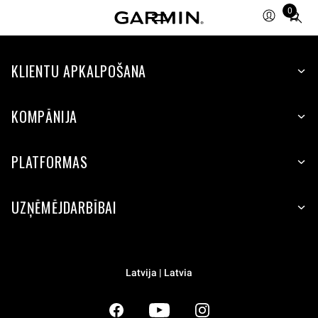
0
Total
items
in
KLIENTU APKALPOŠANA
cart:
0
KOMPĀNIJA
PLATFORMAS
UZŅĒMĒJDARBĪBAI
Latvija | Latvia