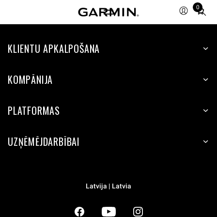
0
Total
items
in
KLIENTU APKALPOŠANA
cart:
0
KOMPĀNIJA
PLATFORMAS
UZŅĒMĒJDARBĪBAI
Latvija | Latvia