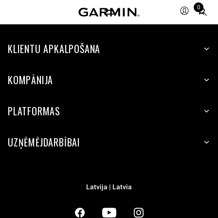
0
Total
items
in
KLIENTU APKALPOŠANA
cart:
0
KOMPĀNIJA
PLATFORMAS
UZŅĒMĒJDARBĪBAI
Latvija | Latvia