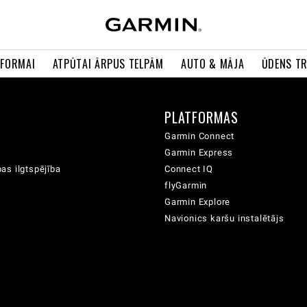
 FORMAI
ATPŪTAI ĀRPUS TELPĀM
AUTO & MĀJA
ŪDENS T
A
PLATFORMAS
Garmin Connect
Garmin Express
as ilgtspējība
Connect IQ
flyGarmin
Garmin Explore
Navionics karšu instalētājs