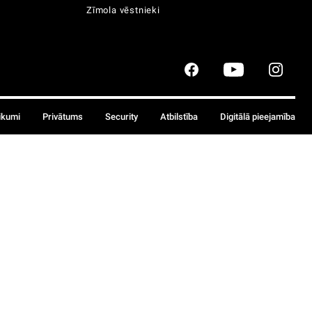
Zīmola vēstnieki
ikumi
Privātums
Security
Atbilstība
Digitālā pieejamība