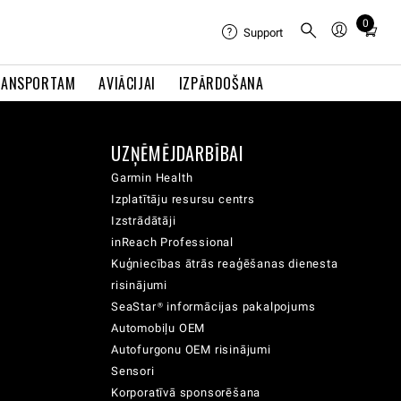
0
Total
Support
items
in
RANSPORTAM
AVIĀCIJAI
IZPĀRDOŠANA
cart:
0
UZŅĒMĒJDARBĪBAI
Garmin Health
Izplatītāju resursu centrs
Izstrādātāji
inReach Professional
Kuģniecības ātrās reaģēšanas dienesta
risinājumi
SeaStar® informācijas pakalpojums
Automobiļu OEM
Autofurgonu OEM risinājumi
Sensori
Korporatīvā sponsorēšana