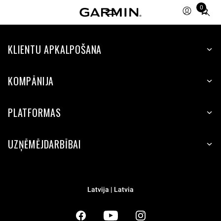
0
Total
items
in
KLIENTU APKALPOŠANA
cart:
0
KOMPĀNIJA
PLATFORMAS
UZŅĒMĒJDARBĪBAI
Latvija | Latvia