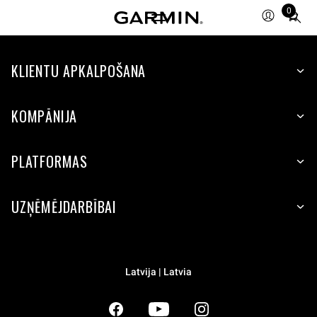
0
Total
items
in
KLIENTU APKALPOŠANA
cart:
0
KOMPĀNIJA
PLATFORMAS
UZŅĒMĒJDARBĪBAI
Latvija | Latvia